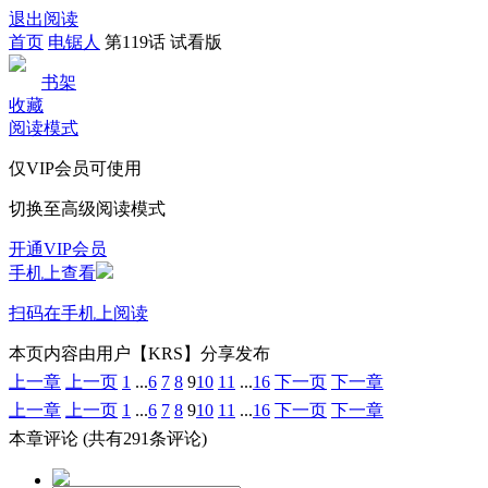
退出阅读
首页
电锯人
第119话 试看版
书架
收藏
阅读模式
仅VIP会员可使用
切换至高级阅读模式
开通VIP会员
手机上查看
扫码在手机上阅读
本页内容由用户【KRS】分享发布
上一章
上一页
1
...
6
7
8
9
10
11
...
16
下一页
下一章
上一章
上一页
1
...
6
7
8
9
10
11
...
16
下一页
下一章
本章评论
(共有291条评论)