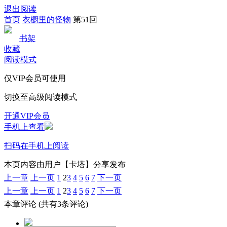
退出阅读
首页
衣橱里的怪物
第51回
书架
收藏
阅读模式
仅VIP会员可使用
切换至高级阅读模式
开通VIP会员
手机上查看
扫码在手机上阅读
本页内容由用户【卡塔】分享发布
上一章
上一页
1
2
3
4
5
6
7
下一页
上一章
上一页
1
2
3
4
5
6
7
下一页
本章评论
(共有3条评论)