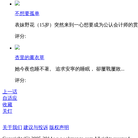
不想要孤单
表妹野花（15岁）突然来到一心想要成为公认会计师的贯..
评分:
杏里的薰衣草
她今夜也睡不著。 追求安寧的睡眠， 卻屢戰屢敗...
评分:
上一话
自适应
收藏
关灯
关于我们
建议与投诉
版权声明