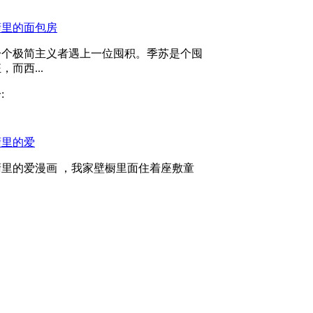
橱里的面包房
一个极简主义者遇上一位囤积。季苏是个囤
，而西...
:
橱里的爱
橱里的爱漫画 ，我家壁橱里面住着座敷童