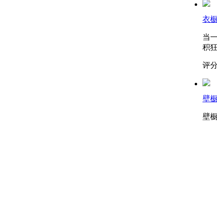
衣
当
积狂
评分
壁
壁