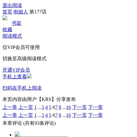
退出阅读
首页
电锯人
第177话
书架
收藏
阅读模式
仅VIP会员可使用
切换至高级阅读模式
开通VIP会员
手机上查看
扫码在手机上阅读
本页内容由用户【KRS】分享发布
上一章
上一页
1
...
3
4
5
6
7
8
...
16
下一页
下一章
上一章
上一页
1
...
3
4
5
6
7
8
...
16
下一页
下一章
本章评论
(共有93条评论)