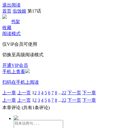
退出阅读
首页
虫蚀姬
第17话
书架
收藏
阅读模式
仅VIP会员可使用
切换至高级阅读模式
开通VIP会员
手机上查看
扫码在手机上阅读
上一章
上一页
1
2
3
4
5
6
7
8
...
22
下一页
下一章
上一章
上一页
1
2
3
4
5
6
7
8
...
22
下一页
下一章
本章评论
(共有1条评论)