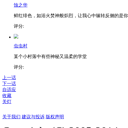
蚀之华
鲜红绯色，如浴火焚神般炽烈，让我心中辗转反侧的是你..
评分:
虫虫村
某个小村落中有些神秘又温柔的学堂
评分:
上一话
下一话
自适应
收藏
关灯
关于我们
建议与投诉
版权声明