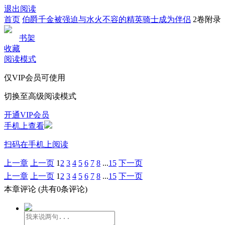
退出阅读
首页
伯爵千金被强迫与水火不容的精英骑士成为伴侣
2卷附录
书架
收藏
阅读模式
仅VIP会员可使用
切换至高级阅读模式
开通VIP会员
手机上查看
扫码在手机上阅读
上一章
上一页
1
2
3
4
5
6
7
8
...
15
下一页
上一章
上一页
1
2
3
4
5
6
7
8
...
15
下一页
本章评论
(共有0条评论)