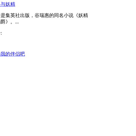
爵与妖精
作是集英社出版，谷瑞惠的同名小说《妖精
爵》。...
:
为我的伴侣吧