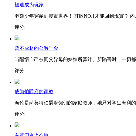
被迫成为玩家
弱雞少年穿越到漫畫世界！ 打敗NO.1才能回到現實？ 內..
评分:
曾不成材的公爵千金
当醒悟自己被同父异母的妹妹所算计、所陷害时，一切都..
评分:
成为伯爵府的家教
海伦是萨莫特伯爵府僱佣的家庭教师，她只对学生海利的..
评分:
吾辈们水火不容