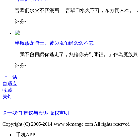
吾辈们水火不容漫画 ，吾辈们水火不容，东方同人本。...
评分:
半魔族龙骑士、被边境伯爵念念不忘
「我不會再讓你逃走了，無論你去到哪裡。」作為魔族與..
评分:
上一话
自适应
收藏
关灯
关于我们
建议与投诉
版权声明
Copyright (C) 2005-2014 www.okmanga.com All rights reserved
手机APP