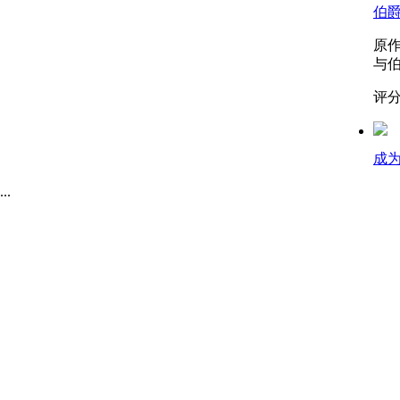
伯
原
与伯
评分
成
.