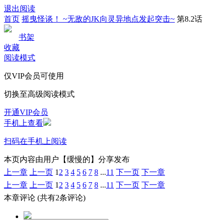
退出阅读
首页
摇曳怪谈！ ~无敌的JK向灵异地点发起突击~
第8.2话
书架
收藏
阅读模式
仅VIP会员可使用
切换至高级阅读模式
开通VIP会员
手机上查看
扫码在手机上阅读
本页内容由用户【缓慢的】分享发布
上一章
上一页
1
2
3
4
5
6
7
8
...
11
下一页
下一章
上一章
上一页
1
2
3
4
5
6
7
8
...
11
下一页
下一章
本章评论
(共有2条评论)