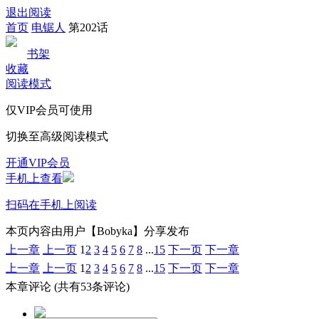
退出阅读
首页
电锯人
第202话
书架
收藏
阅读模式
仅VIP会员可使用
切换至高级阅读模式
开通VIP会员
手机上查看
扫码在手机上阅读
本页内容由用户【Bobyka】分享发布
上一章
上一页
1
2
3
4
5
6
7
8
...
15
下一页
下一章
上一章
上一页
1
2
3
4
5
6
7
8
...
15
下一页
下一章
本章评论
(共有53条评论)