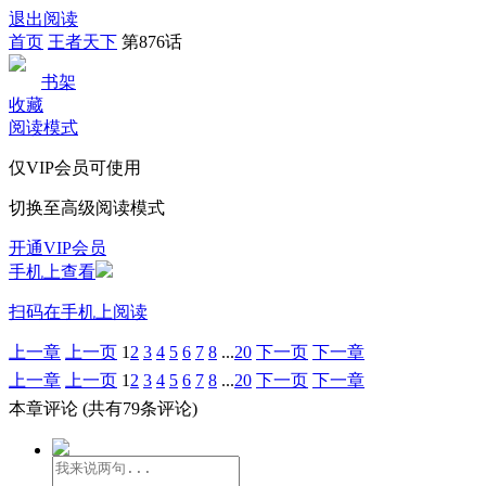
退出阅读
首页
王者天下
第876话
书架
收藏
阅读模式
仅VIP会员可使用
切换至高级阅读模式
开通VIP会员
手机上查看
扫码在手机上阅读
上一章
上一页
1
2
3
4
5
6
7
8
...
20
下一页
下一章
上一章
上一页
1
2
3
4
5
6
7
8
...
20
下一页
下一章
本章评论
(共有79条评论)