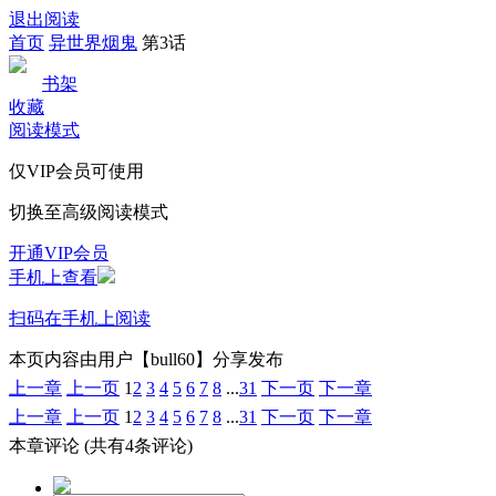
退出阅读
首页
异世界烟鬼
第3话
书架
收藏
阅读模式
仅VIP会员可使用
切换至高级阅读模式
开通VIP会员
手机上查看
扫码在手机上阅读
本页内容由用户【bull60】分享发布
上一章
上一页
1
2
3
4
5
6
7
8
...
31
下一页
下一章
上一章
上一页
1
2
3
4
5
6
7
8
...
31
下一页
下一章
本章评论
(共有4条评论)