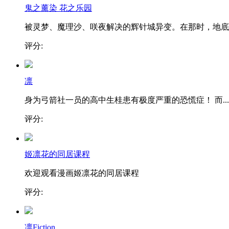
鬼之薰染 花之乐园
被灵梦、魔理沙、咲夜解决的辉针城异变。在那时，地底..
评分:
凛
身为弓箭社一员的高中生桂患有极度严重的恐慌症！ 而...
评分:
姬凛花的同居课程
欢迎观看漫画姬凛花的同居课程
评分:
凛Fiction