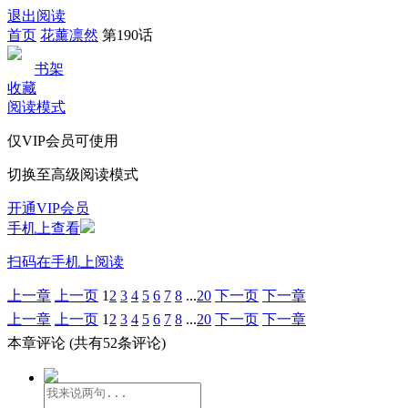
退出阅读
首页
花薰凛然
第190话
书架
收藏
阅读模式
仅VIP会员可使用
切换至高级阅读模式
开通VIP会员
手机上查看
扫码在手机上阅读
上一章
上一页
1
2
3
4
5
6
7
8
...
20
下一页
下一章
上一章
上一页
1
2
3
4
5
6
7
8
...
20
下一页
下一章
本章评论
(共有52条评论)