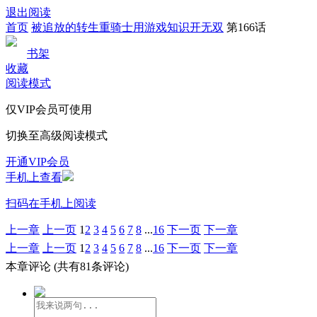
退出阅读
首页
被追放的转生重骑士用游戏知识开无双
第166话
书架
收藏
阅读模式
仅VIP会员可使用
切换至高级阅读模式
开通VIP会员
手机上查看
扫码在手机上阅读
上一章
上一页
1
2
3
4
5
6
7
8
...
16
下一页
下一章
上一章
上一页
1
2
3
4
5
6
7
8
...
16
下一页
下一章
本章评论
(共有81条评论)