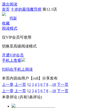
退出阅读
首页
十岁的最强魔导师
第12.1话
书架
收藏
阅读模式
仅VIP会员可使用
切换至高级阅读模式
开通VIP会员
手机上查看
扫码在手机上阅读
本页内容由用户【coll】分享发布
上一章
上一页
1
2
3
4
5
6
7
8
...
18
下一页
上一章
上一页
1
2
3
4
5
6
7
8
...
18
下一页
本章评论
(共有5条评论)