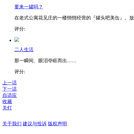
要来一罐吗？
在老式公寓花见庄的一楼悄悄经营的『罐头吧美缶』。放..
评分:
二人生活
那一瞬间、眼泪夺眶而出……
评分:
上一话
下一话
自适应
收藏
关灯
关于我们
建议与投诉
版权声明