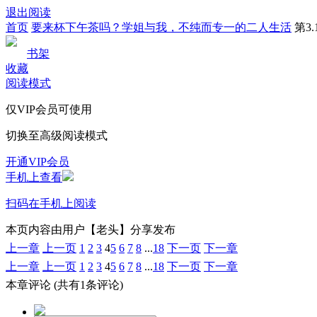
退出阅读
首页
要来杯下午茶吗？学姐与我，不纯而专一的二人生活
第3.
书架
收藏
阅读模式
仅VIP会员可使用
切换至高级阅读模式
开通VIP会员
手机上查看
扫码在手机上阅读
本页内容由用户【老头】分享发布
上一章
上一页
1
2
3
4
5
6
7
8
...
18
下一页
下一章
上一章
上一页
1
2
3
4
5
6
7
8
...
18
下一页
下一章
本章评论
(共有1条评论)