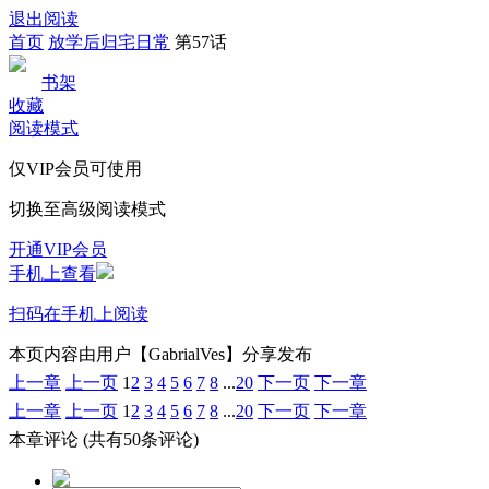
退出阅读
首页
放学后归宅日常
第57话
书架
收藏
阅读模式
仅VIP会员可使用
切换至高级阅读模式
开通VIP会员
手机上查看
扫码在手机上阅读
本页内容由用户【GabrialVes】分享发布
上一章
上一页
1
2
3
4
5
6
7
8
...
20
下一页
下一章
上一章
上一页
1
2
3
4
5
6
7
8
...
20
下一页
下一章
本章评论
(共有50条评论)