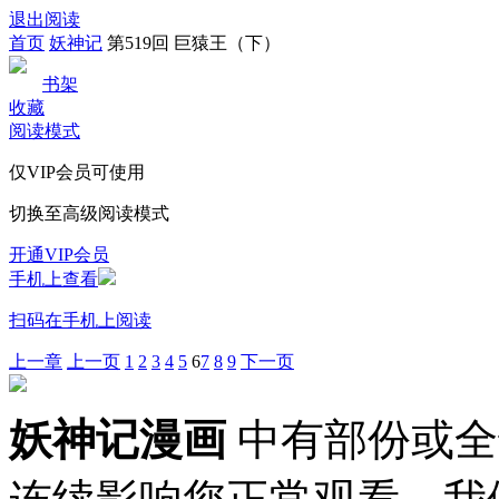
退出阅读
首页
妖神记
第519回 巨猿王（下）
书架
收藏
阅读模式
仅VIP会员可使用
切换至高级阅读模式
开通VIP会员
手机上查看
扫码在手机上阅读
上一章
上一页
1
2
3
4
5
6
7
8
9
下一页
妖神记漫画
中有部份或全