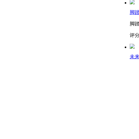
脚
脚
评分
未