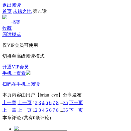
退出阅读
首页
未踏之地
第71话
书架
收藏
阅读模式
仅VIP会员可使用
切换至高级阅读模式
开通VIP会员
手机上查看
扫码在手机上阅读
本页内容由用户【brian_evo】分享发布
上一章
上一页
1
2
3
4
5
6
7
8
...
35
下一页
上一章
上一页
1
2
3
4
5
6
7
8
...
35
下一页
本章评论
(共有0条评论)