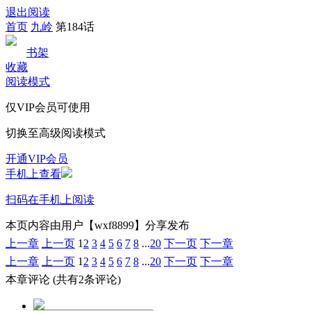
退出阅读
首页
九岭
第184话
书架
收藏
阅读模式
仅VIP会员可使用
切换至高级阅读模式
开通VIP会员
手机上查看
扫码在手机上阅读
本页内容由用户【wxf8899】分享发布
上一章
上一页
1
2
3
4
5
6
7
8
...
20
下一页
下一章
上一章
上一页
1
2
3
4
5
6
7
8
...
20
下一页
下一章
本章评论
(共有2条评论)