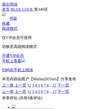
退出阅读
首页
BLUE LOCK
第349话
书架
收藏
阅读模式
仅VIP会员可使用
切换至高级阅读模式
开通VIP会员
手机上查看
扫码在手机上阅读
本页内容由用户【Marina2055zes】分享发布
上一章
上一页
1
2
3
4
5
6
7
8
...
17
下一页
上一章
上一页
1
2
3
4
5
6
7
8
...
17
下一页
本章评论
(共有9条评论)