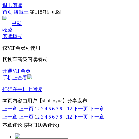
退出阅读
首页
海贼王
第1187话 元凶
书架
收藏
阅读模式
仅VIP会员可使用
切换至高级阅读模式
开通VIP会员
手机上查看
扫码在手机上阅读
本页内容由用户【situluoyue】分享发布
上一章
上一页
1
2
3
4
5
6
7
8
...
12
下一页
下一章
上一章
上一页
1
2
3
4
5
6
7
8
...
12
下一页
下一章
本章评论
(共有110条评论)