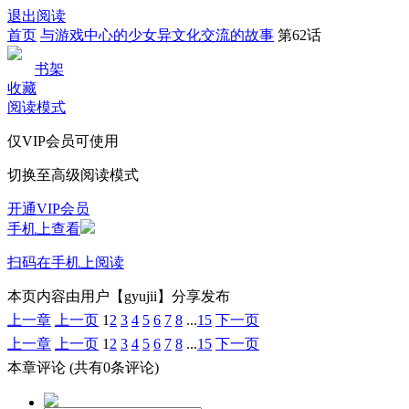
退出阅读
首页
与游戏中心的少女异文化交流的故事
第62话
书架
收藏
阅读模式
仅VIP会员可使用
切换至高级阅读模式
开通VIP会员
手机上查看
扫码在手机上阅读
本页内容由用户【gyujii】分享发布
上一章
上一页
1
2
3
4
5
6
7
8
...
15
下一页
上一章
上一页
1
2
3
4
5
6
7
8
...
15
下一页
本章评论
(共有0条评论)