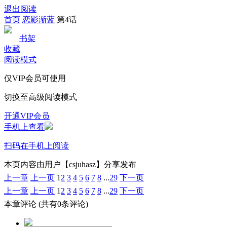
退出阅读
首页
恋影渐蓝
第4话
书架
收藏
阅读模式
仅VIP会员可使用
切换至高级阅读模式
开通VIP会员
手机上查看
扫码在手机上阅读
本页内容由用户【csjuhasz】分享发布
上一章
上一页
1
2
3
4
5
6
7
8
...
29
下一页
上一章
上一页
1
2
3
4
5
6
7
8
...
29
下一页
本章评论
(共有0条评论)