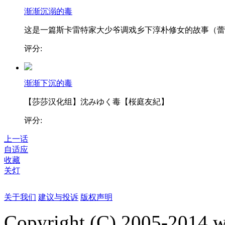
渐渐沉溺的毒
这是一篇斯卡雷特家大少爷调戏乡下淳朴修女的故事（蕾..
评分:
渐渐下沉的毒
【莎莎汉化组】沈みゆく毒【桜庭友紀】
评分:
上一话
自适应
收藏
关灯
关于我们
建议与投诉
版权声明
Copyright (C) 2005-2014 