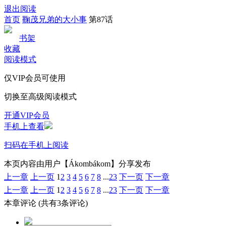
退出阅读
首页
鞠茂兄弟的大小事
第87话
书架
收藏
阅读模式
仅VIP会员可使用
切换至高级阅读模式
开通VIP会员
手机上查看
扫码在手机上阅读
本页内容由用户【Ákombákom】分享发布
上一章
上一页
1
2
3
4
5
6
7
8
...
23
下一页
下一章
上一章
上一页
1
2
3
4
5
6
7
8
...
23
下一页
下一章
本章评论
(共有3条评论)