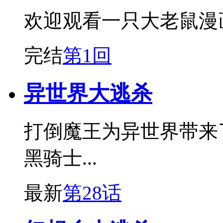
欢迎观看一只大老鼠漫
完结
第1回
异世界大逃杀
打倒魔王为异世界带来了
黑骑士...
最新
第28话