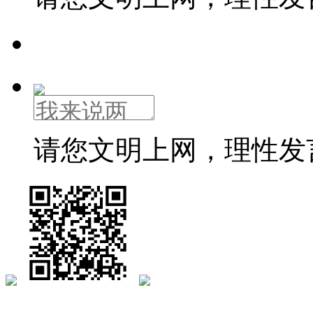
请您文明上网，理性发