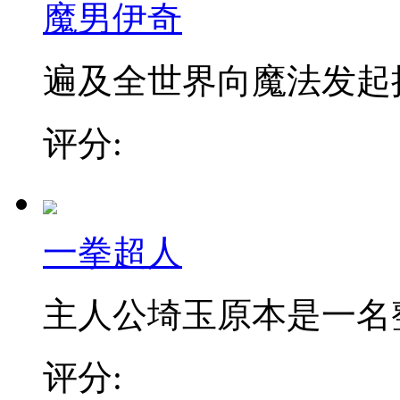
魔男伊奇
遍及全世界向魔法发起挑战
评分:
一拳超人
主人公埼玉原本是一名整日
评分: