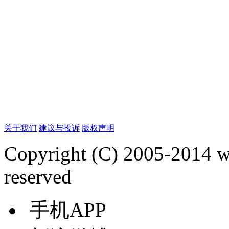
关于我们
建议与投诉
版权声明
Copyright (C) 2005-2014 
reserved
手机APP