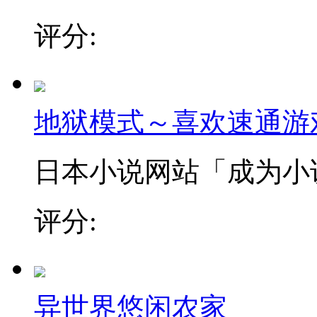
评分:
地狱模式～喜欢速通游
日本小说网站「成为小说家
评分:
异世界悠闲农家