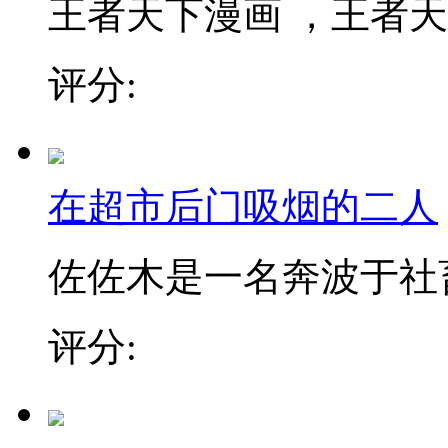
王者天下漫画 ，王者天下
评分:
在超市后门吸烟的二人
佐佐木是一名奔波于社畜街
评分: