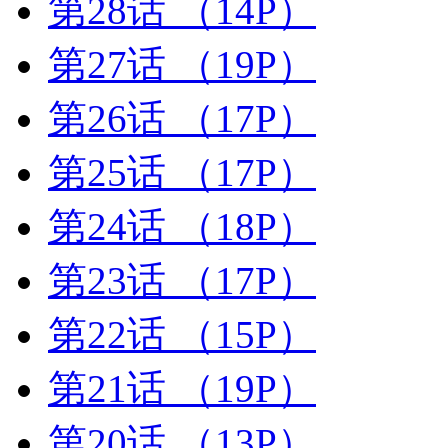
第28话
（14P）
第27话
（19P）
第26话
（17P）
第25话
（17P）
第24话
（18P）
第23话
（17P）
第22话
（15P）
第21话
（19P）
第20话
（13P）