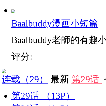
Baalbuddy漫画小短篇
Baalbuddy老師的有趣
评分:
连载
（29）
最新
第29话
第29话
（13P）