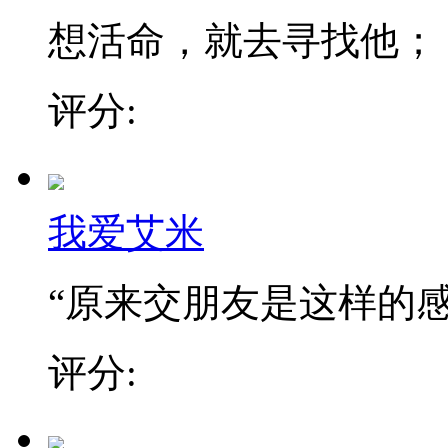
想活命，就去寻找他； 不
评分:
我爱艾米
“原来交朋友是这样的感觉
评分: