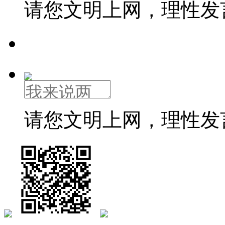
请您文明上网，理性发
请您文明上网，理性发