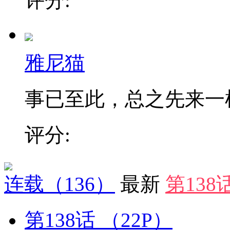
评分:
雅尼猫
事已至此，总之先来一
评分:
连载
（136）
最新
第138
第138话
（22P）