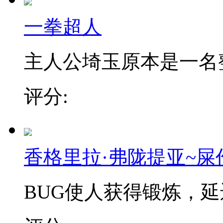
一拳超人
主人公埼玉原本是一名整日
评分:
香格里拉·弗陇提亚~屎
BUG使人获得锻炼，延迟