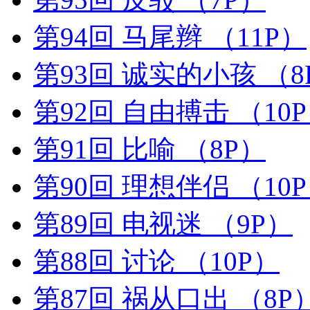
第94回 马尾辫
（11P）
第93回 诚实的小孩
（8
第92回 自由搏击
（10
第91回 比喻
（8P）
第90回 理想伴侣
（10
第89回 电视迷
（9P）
第88回 讨论
（10P）
第87回 祸从口出
（8P