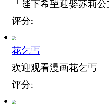
「陛下希望迎娶苏莉公主为
评分:
花乞丐
欢迎观看漫画花乞丐
评分: