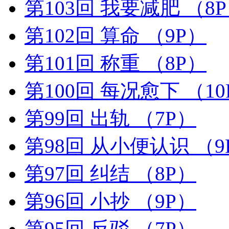
第103回 我要减肥
（8
第102回 算命
（9P）
第101回 称重
（8P）
第100回 每况愈下
（10
第99回 出轨
（7P）
第98回 从小便认识
（9
第97回 纠结
（8P）
第96回 小抄
（9P）
第95回 反驳
（7P）