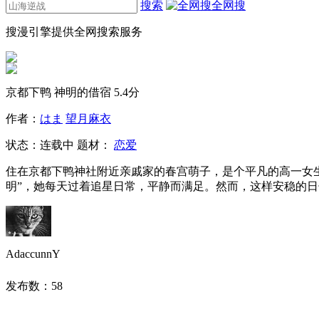
搜索
全网搜
搜漫引擎提供全网搜索服务
京都下鸭 神明的借宿
5.4分
作者：
はま
望月麻衣
状态：
连载中
题材：
恋爱
住在京都下鸭神社附近亲戚家的春宫萌子，是个平凡的高一女
明”，她每天过着追星日常，平静而满足。然而，这样安稳的日
AdaccunnY
发布数：
58