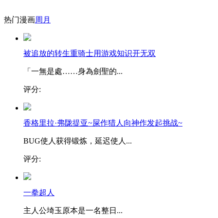
热门漫画
周
月
被追放的转生重骑士用游戏知识开无双
「一無是處……身為劍聖的...
评分:
香格里拉·弗陇提亚~屎作猎人向神作发起挑战~
BUG使人获得锻炼，延迟使人...
评分:
一拳超人
主人公埼玉原本是一名整日...