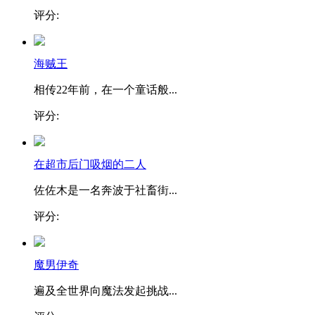
评分:
海贼王
相传22年前，在一个童话般...
评分:
在超市后门吸烟的二人
佐佐木是一名奔波于社畜街...
评分:
魔男伊奇
遍及全世界向魔法发起挑战...