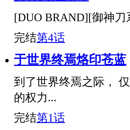
[DUO BRAND][御
完结
第4话
于世界终焉烙印苍蓝
到了世界终焉之际， 
的权力...
完结
第1话