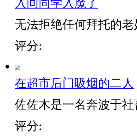
入间同学入魔了
无法拒绝任何拜托的老好人
评分:
在超市后门吸烟的二人
佐佐木是一名奔波于社畜街
评分: