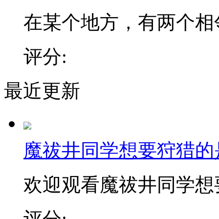
在某个地方，有两个相邻的
评分:
最近更新
魔祓井同学想要狩猎的
欢迎观看魔祓井同学想要狩
评分: