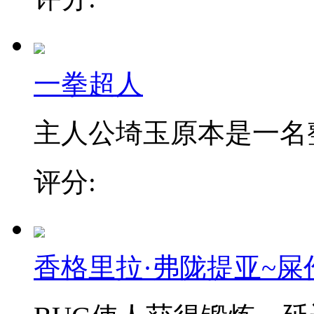
一拳超人
主人公埼玉原本是一名整日
评分:
香格里拉·弗陇提亚~屎