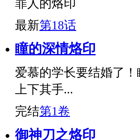
罪人的烙印
最新
第18话
瞳的深情烙印
爱慕的学长要结婚了！
上下其手...
完结
第1卷
御神刀之烙印