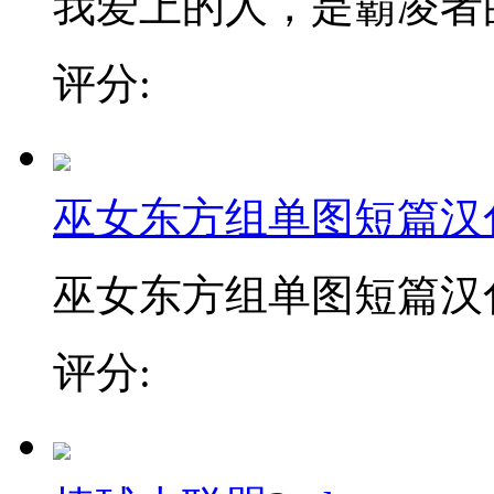
我爱上的人，是霸凌者的妈
评分:
巫女东方组单图短篇汉
巫女东方组单图短篇汉化合
评分: