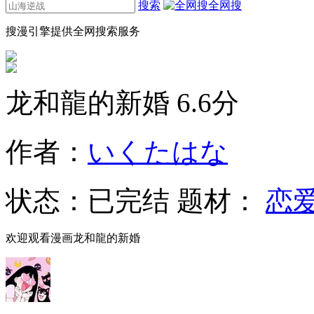
搜索
全网搜
搜漫引擎提供全网搜索服务
龙和龍的新婚
6.6分
作者：
いくたはな
状态：
已完结
题材：
恋
欢迎观看漫画龙和龍的新婚