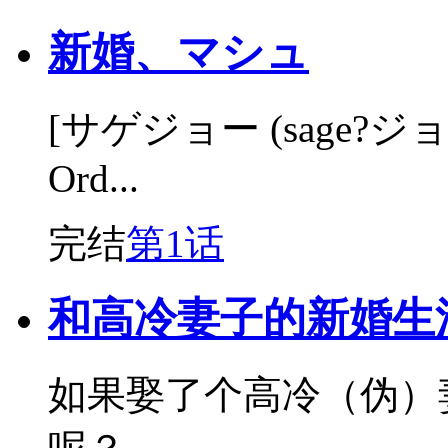
新婚、マシュ
[サゲジョー (sage?ジョー
Ord...
完结
第1话
和高冷妻子的新婚生
如果娶了个高冷（伪）