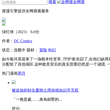
搜索
全网搜
搜漫引擎提供全网搜索服务
绿灯侠（2023）
6.0分
作者：
DC Comics
状态：
连载中
题材：
冒险
科幻
如今银河系迎来了一场根本性变革. |守护者|失踪了,在他们缺席期
分配给了其他扇区.这种敌意背后的真实意图仍然是一个谜团. 
热门漫画
周
月
被追放的转生重骑士用游戏知识开无双
「一無是處……身為劍聖的...
评分: