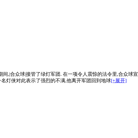
间,|合众球|接管了绿灯军团. 在一项令人震惊的法令里,合众球宣
一名灯侠对此表示了强烈的不满,他离开军团回到地球
[+展开]