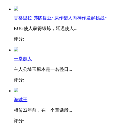
香格里拉·弗陇提亚~屎作猎人向神作发起挑战~
BUG使人获得锻炼，延迟使人...
评分:
一拳超人
主人公埼玉原本是一名整日...
评分:
海贼王
相传22年前，在一个童话般...
评分: