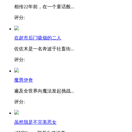
相传22年前，在一个童话般...
评分:
在超市后门吸烟的二人
佐佐木是一名奔波于社畜街...
评分:
魔男伊奇
遍及全世界向魔法发起挑战...
评分:
虽然我是不完美恶女