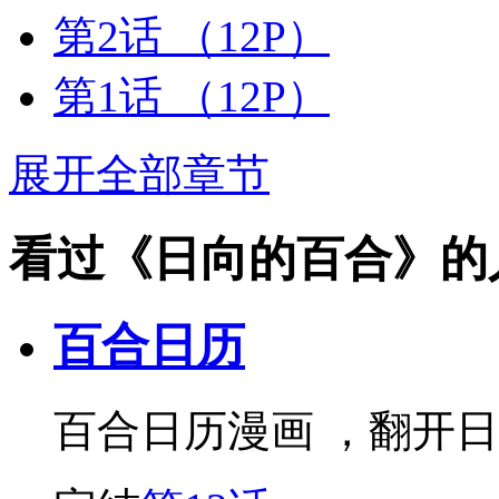
第2话
（12P）
第1话
（12P）
展开全部章节
看过《日向的百合》的
百合日历
百合日历漫画 ，翻开日