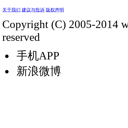
关于我们
建议与投诉
版权声明
Copyright (C) 2005-2014 
reserved
手机APP
新浪微博