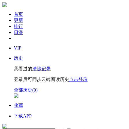
首页
更新
排行
日漫
VIP
历史
我看过的
清除记录
登录后可同步云端阅读历史
点击登录
全部历史(0)
收藏
下载APP