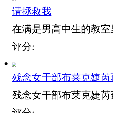
请拯救我
在满是男高中生的教室里，
评分:
残念女干部布莱克婕芮
残念女干部布莱克婕芮菈小
评分: