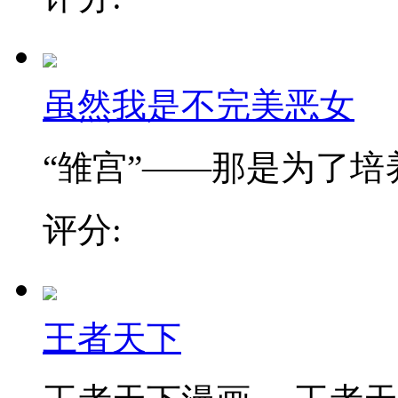
虽然我是不完美恶女
“雏宫”——那是为了培养.
评分:
王者天下