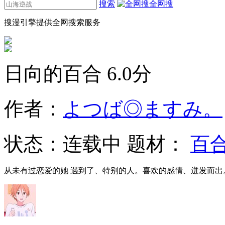
搜索
全网搜
搜漫引擎提供全网搜索服务
日向的百合
6.0分
作者：
よつば◎ますみ。
状态：
连载中
题材：
百
从未有过恋爱的她 遇到了、特别的人。喜欢的感情、迸发而出