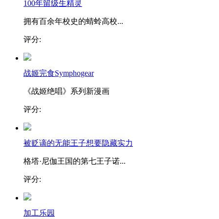
100年留级生精灵
拥有百余年校史的蜻蛉高校...
评分:
战姬完食Symphogear
《战姬绝唱》系列新漫画
评分:
被贬谪的无能王子想要隐藏实力
格塔·尼伽王国的第七王子诺...
评分:
加工乐园