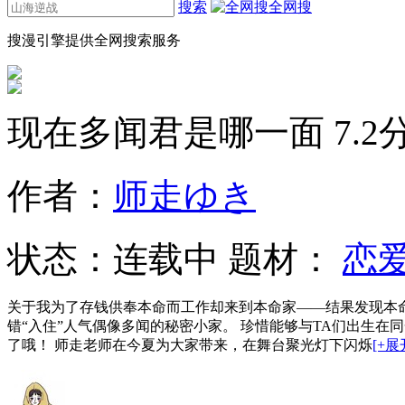
搜索
全网搜
搜漫引擎提供全网搜索服务
现在多闻君是哪一面
7.2
作者：
师走ゆき
状态：
连载中
题材：
恋
关于我为了存钱供奉本命而工作却来到本命家——结果发现本命
错“入住”人气偶像多闻的秘密小家。 珍惜能够与TA们出生
了哦！ 师走老师在今夏为大家带来，在舞台聚光灯下闪烁
[+展