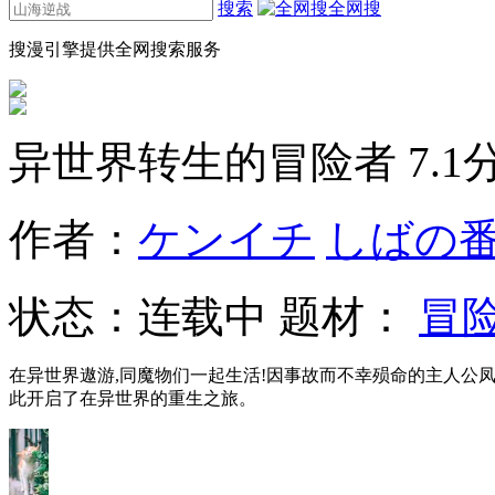
搜索
全网搜
搜漫引擎提供全网搜索服务
异世界转生的冒险者
7.1
作者：
ケンイチ
しばの
状态：
连载中
题材：
冒
在异世界遨游,同魔物们一起生活!因事故而不幸殒命的主人公凤
此开启了在异世界的重生之旅。