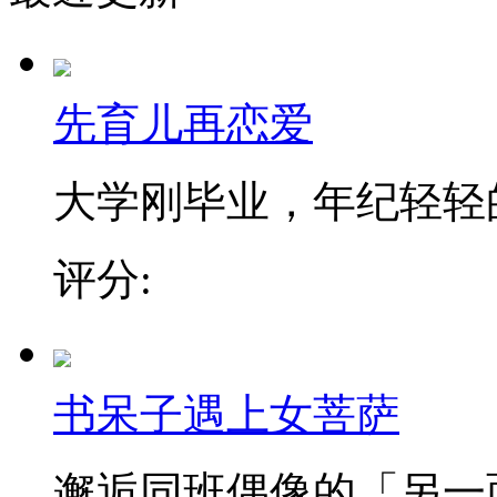
先育儿再恋爱
大学刚毕业，年纪轻轻的「
评分:
书呆子遇上女菩萨
邂逅同班偶像的「另一面」