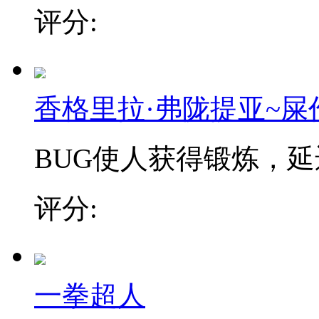
评分:
香格里拉·弗陇提亚~屎
BUG使人获得锻炼，延迟
评分:
一拳超人