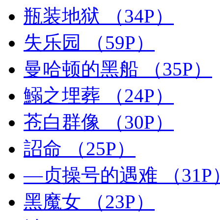
瓶装地狱
（34P）
失乐园
（59P）
曼哈顿的黑船
（35P）
鰯之埋葬
（24P）
苍白群像
（30P）
詔命
（25P）
—贞操号的遇难
（31P
黑魔女
（23P）