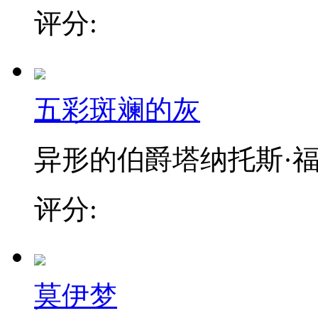
评分:
五彩斑斓的灰
异形的伯爵塔纳托斯·福格·
评分:
莫伊梦