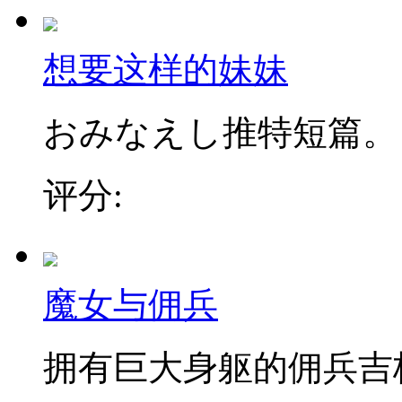
想要这样的妹妹
おみなえし推特短篇。
评分:
魔女与佣兵
拥有巨大身躯的佣兵吉格参