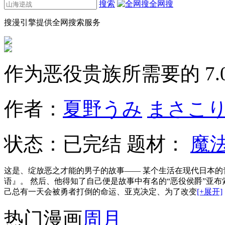
搜索
全网搜
搜漫引擎提供全网搜索服务
作为恶役贵族所需要的
7
作者：
夏野うみ
まさこ
状态：
已完结
题材：
魔
这是、绽放恶之才能的男子的故事—— 某个生活在现代日本
语』。 然后、他得知了自己便是故事中有名的“恶役侯爵”亚布
己总有一天会被勇者打倒的命运、亚克决定、为了改变
[+展开]
热门漫画
周
月