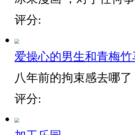
评分:
爱操心的男生和青梅竹
八年前的拘束感去哪了
评分: