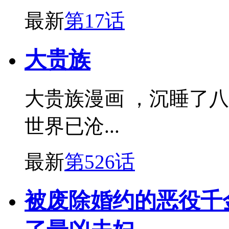
最新
第17话
大贵族
大贵族漫画 ，沉睡了
世界已沧...
最新
第526话
被废除婚约的恶役千