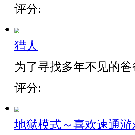
评分:
猎人
为了寻找多年不见的爸爸，
评分:
地狱模式～喜欢速通游