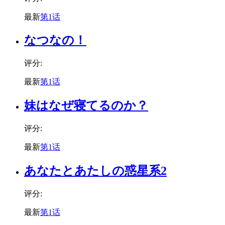
最新
第1话
なつなの！
评分:
最新
第1话
妹はなぜ寝てるのか？
评分:
最新
第1话
あなたとあたしの惑星系2
评分:
最新
第1话