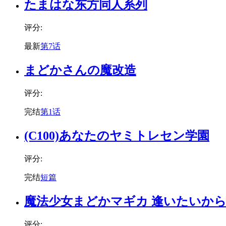
たまはな东方同人系列
评分:
最新
第7话
まどかさんの魔改造
评分:
完结
第1话
(C100)あなたのヤミトレセン学園
评分:
完结
短篇
魔法少女まどかマギカ 逢いたいか
评分: