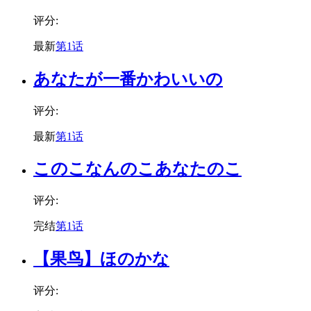
评分:
最新
第1话
あなたが一番かわいいの
评分:
最新
第1话
このこなんのこあなたのこ
评分:
完结
第1话
【果鸟】ほのかな
评分: