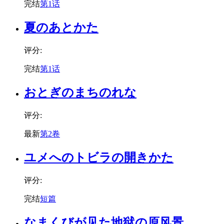
完结
第1话
夏のあとかた
评分:
完结
第1话
おとぎのまちのれな
评分:
最新
第2卷
ユメへのトビラの開きかた
评分:
完结
短篇
なまくびが见た地狱の原风景