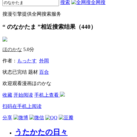
搜索
全网搜
搜漫引擎提供全网搜索服务
“
のなかたま
”相近搜索结果（440）
ほのかな
5.0分
作者：
もったす
外岡
状态
已完结
题材
百合
欢迎观看漫画ほのかな
收藏
开始阅读
手机上查看
扫码在手机上阅读
分享
うたかたの日々