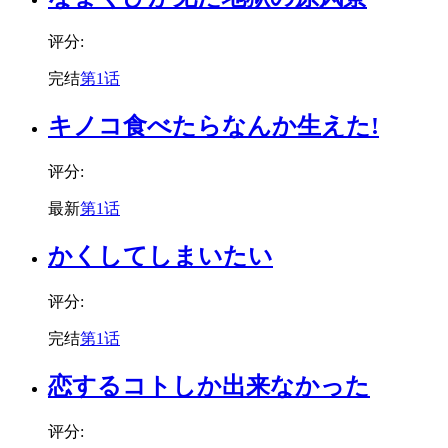
评分:
完结
第1话
キノコ食べたらなんか生えた!
评分:
最新
第1话
かくしてしまいたい
评分:
完结
第1话
恋するコトしか出来なかった
评分: