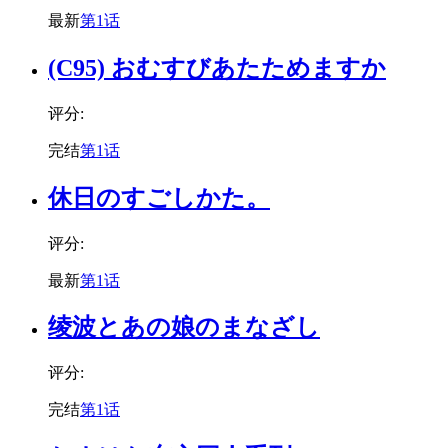
最新
第1话
(C95) おむすびあたためますか
评分:
完结
第1话
休日のすごしかた。
评分:
最新
第1话
绫波とあの娘のまなざし
评分:
完结
第1话