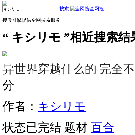
搜索
全网搜
搜漫引擎提供全网搜索服务
“
キシリモ
”相近搜索结
异世界穿越什么的 完全不
分
作者：
キシリモ
状态
已完结
题材
百合