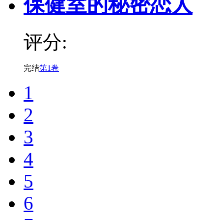
保健室的秘密恋人
评分:
完结
第1卷
1
2
3
4
5
6