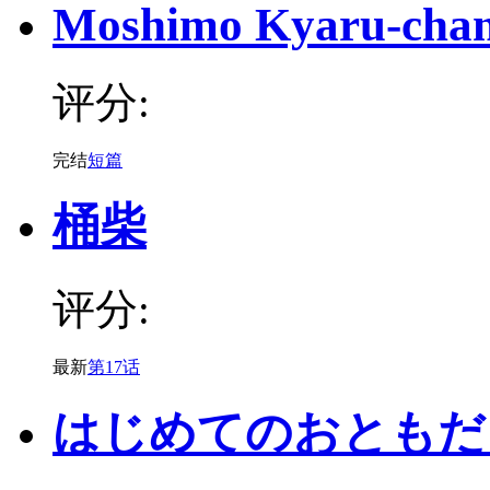
Moshimo Kyaru-chan
评分:
完结
短篇
桶柴
评分:
最新
第17话
はじめてのおともだ