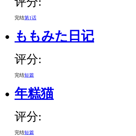
评分:
完结
第1话
ももみた日记
评分:
完结
短篇
年糕猫
评分:
完结
短篇