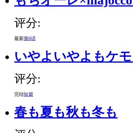
もちオーレ×majocc
评分:
最新
第8话
いやよいやよもケモ
评分:
完结
短篇
春も夏も秋も冬も