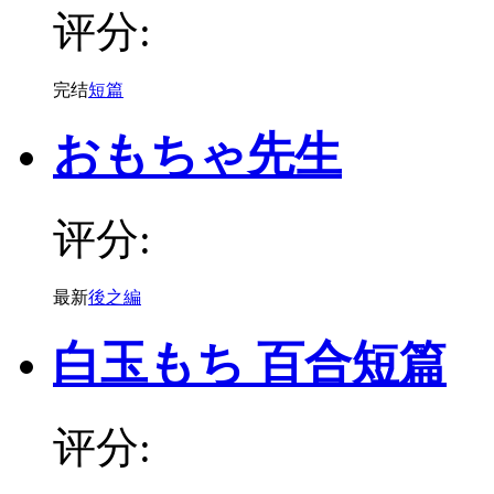
评分:
完结
短篇
おもちゃ先生
评分:
最新
後之編
白玉もち 百合短篇
评分: