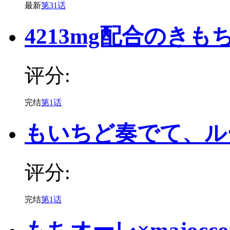
最新
第31话
4213mg配合のきも
评分:
完结
第1话
もいちど奏でて、ル
评分:
完结
第1话