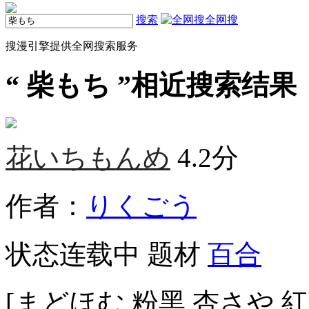
搜索
全网搜
搜漫引擎提供全网搜索服务
“
柴もち
”相近搜索结果（
花いちもんめ
4.2分
作者：
りくごう
状态
连载中
题材
百合
[まどほむ 粉黑 杏さや 