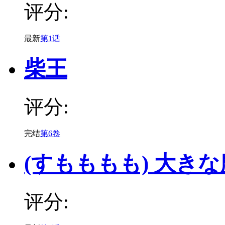
评分:
最新
第1话
柴王
评分:
完结
第6卷
(すもももも) 大き
评分: