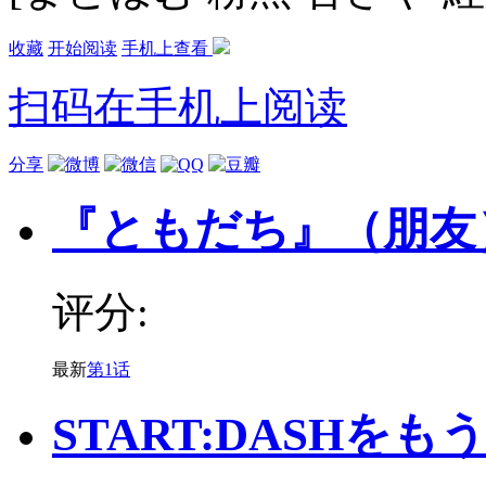
收藏
开始阅读
手机上查看
扫码在手机上阅读
分享
『ともだち』（朋友
评分:
最新
第1话
START:DASHをも