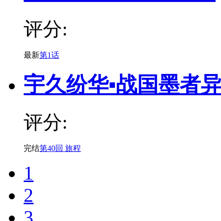
评分:
最新
第1话
宇久纷华▪战国墨者
评分:
完结
第40回 旅程
1
2
3