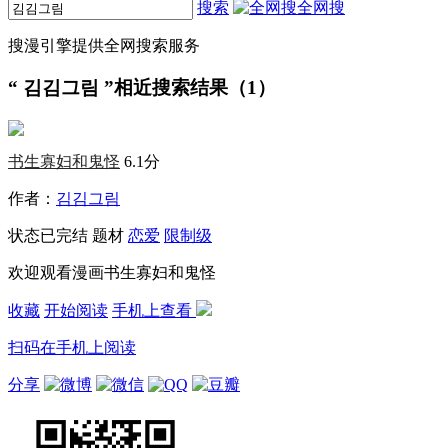
搜索
全网搜
搜漫引擎提供全网搜索服务
“
김김그림
”相近搜索结果（1）
书生寡妇和鬼怪
6.1分
作者：
김김그림
状态
已完结
题材
恋爱
限制级
欢迎观看漫画书生寡妇和鬼怪
收藏
开始阅读
手机上查看
扫码在手机上阅读
分享