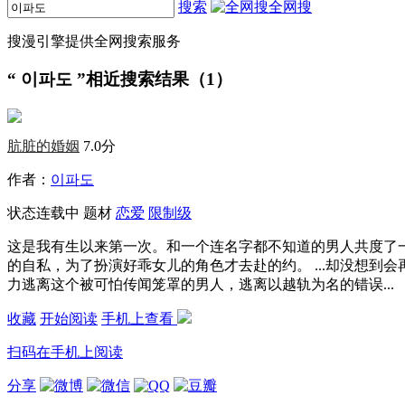
搜索
全网搜
搜漫引擎提供全网搜索服务
“
이파도
”相近搜索结果（1）
肮脏的婚姻
7.0分
作者：
이파도
状态
连载中
题材
恋爱
限制级
这是我有生以来第一次。和一个连名字都不知道的男人共度了一
的自私，为了扮演好乖女儿的角色才去赴的约。 ...却没想到
力逃离这个被可怕传闻笼罩的男人，逃离以越轨为名的错误...
收藏
开始阅读
手机上查看
扫码在手机上阅读
分享