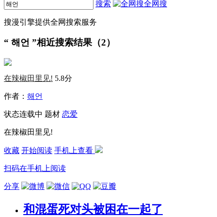
搜索
全网搜
搜漫引擎提供全网搜索服务
“
해언
”相近搜索结果（2）
在辣椒田里见!
5.8分
作者：
해언
状态
连载中
题材
恋爱
在辣椒田里见!
收藏
开始阅读
手机上查看
扫码在手机上阅读
分享
和混蛋死对头被困在一起了