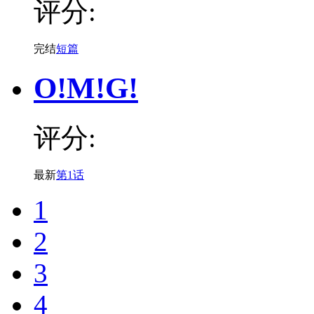
评分:
完结
短篇
O!M!G!
评分:
最新
第1话
1
2
3
4