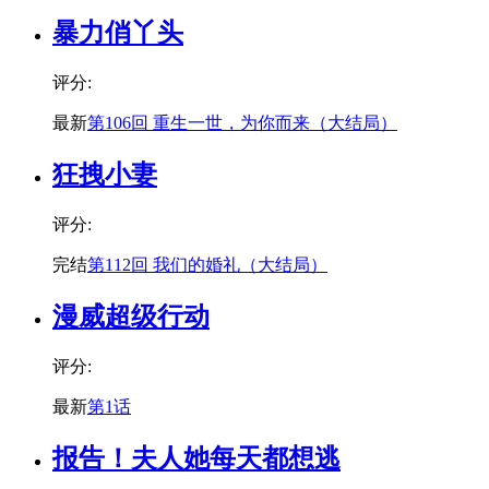
暴力俏丫头
评分:
最新
第106回 重生一世，为你而来（大结局）
狂拽小妻
评分:
完结
第112回 我们的婚礼（大结局）
漫威超级行动
评分:
最新
第1话
报告！夫人她每天都想逃