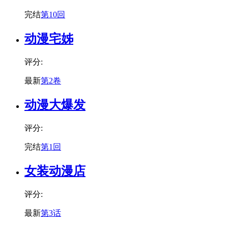
完结
第10回
动漫宅姊
评分:
最新
第2卷
动漫大爆发
评分:
完结
第1回
女装动漫店
评分:
最新
第3话