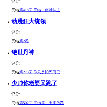
评分:
完结
第418回 完结：南域认主
动漫狂大统领
评分:
完结
第2卷
绝世丹神
评分:
完结
第273回 你只是怕死而已
少帅你老婆又跑了
评分:
完结
第502回 完结篇：未来的路