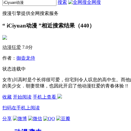
搜索
全网搜
搜漫引擎提供全网搜索服务
“
iCiyuan动漫
”相近搜索结果（440）
动漫狂爱
7.0分
作者：
御壶龙侍
状态
连载中
女市)川高时是个长得很可爱，但宅到令人叹息的高中生。而
的美少女．朝妻世继，也因此开启了他动漫狂爱的青春体验 !!
收藏
开始阅读
手机上查看
扫码在手机上阅读
分享