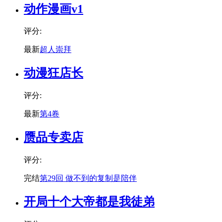
动作漫画v1
评分:
最新
超人崇拜
动漫狂店长
评分:
最新
第4卷
赝品专卖店
评分:
完结
第29回 做不到的复制是陪伴
开局十个大帝都是我徒弟