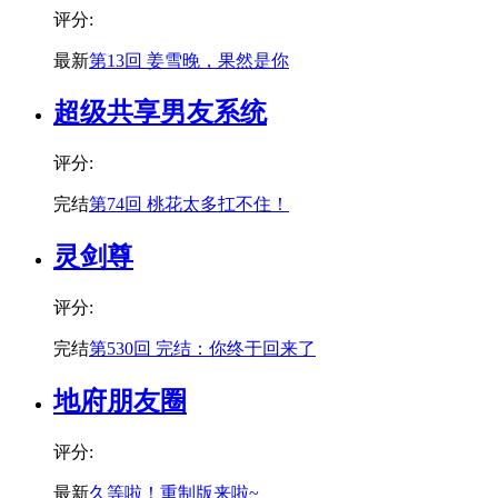
评分:
最新
第13回 姜雪晚，果然是你
超级共享男友系统
评分:
完结
第74回 桃花太多扛不住！
灵剑尊
评分:
完结
第530回 完结：你终于回来了
地府朋友圈
评分:
最新
久等啦！重制版来啦~