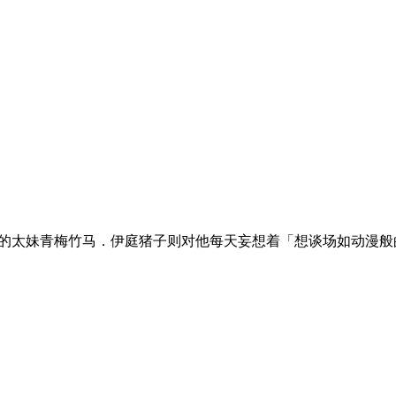
他的太妹青梅竹马．伊庭猪子则对他每天妄想着「想谈场如动漫