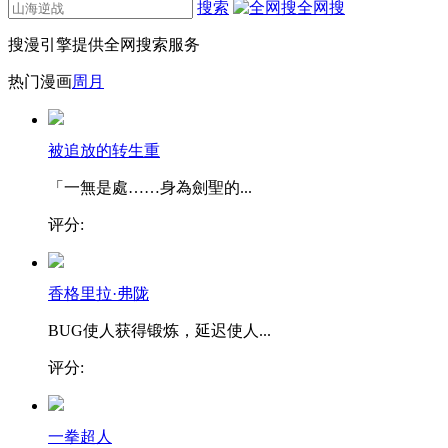
搜索
全网搜
搜漫引擎提供全网搜索服务
热门漫画
周
月
被追放的转生重
「一無是處……身為劍聖的...
评分:
香格里拉·弗陇
BUG使人获得锻炼，延迟使人...
评分:
一拳超人