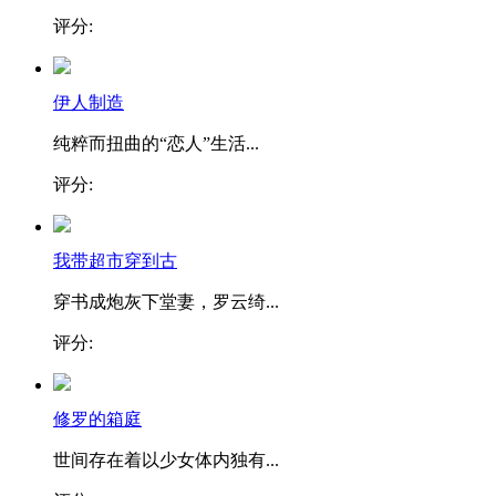
评分:
伊人制造
纯粹而扭曲的“恋人”生活...
评分:
我带超市穿到古
穿书成炮灰下堂妻，罗云绮...
评分:
修罗的箱庭
世间存在着以少女体内独有...