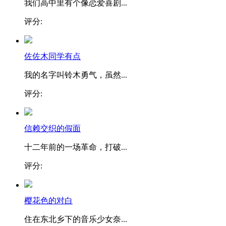
我们高中里有个像恋爱喜剧...
评分:
佐佐木同学有点
我的名字叫铃木勇气，虽然...
评分:
信赖交织的假面
十二年前的一场革命，打破...
评分:
樱花色的对白
住在东北乡下的音乐少女奈...