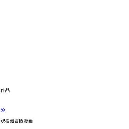
关作品
冒险
迎观看最冒险漫画