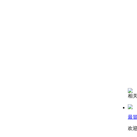
相
最
欢