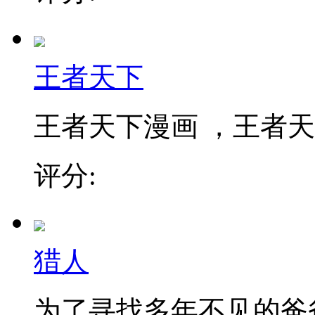
王者天下
王者天下漫画 ，王者天下
评分:
猎人
为了寻找多年不见的爸爸，