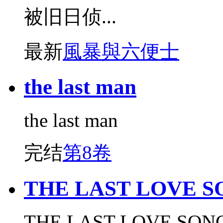
被旧日侦...
最新
風暴與六便士
the last man
the last man
完结
第8卷
THE LAST LOVE S
THE LAST LOVE SON