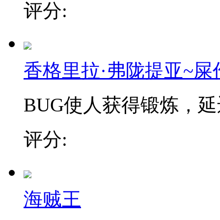
评分:
香格里拉·弗陇提亚~屎
BUG使人获得锻炼，延迟
评分:
海贼王