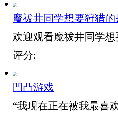
魔祓井同学想要狩猎的
欢迎观看魔祓井同学想要狩
评分:
凹凸游戏
“我现在正在被我最喜欢的