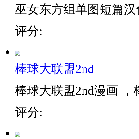
巫女东方组单图短篇汉化合
评分:
棒球大联盟2nd
棒球大联盟2nd漫画 ，棒
评分: